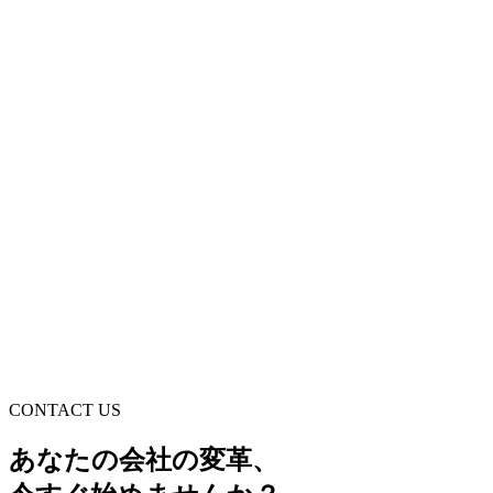
セキュリティは大丈夫ですか？
導入後のサポートはありますか？
導入にどれくらいかかりますか？
無料相談・デモを申し込む
削減額を今すぐ計算
初回相談・お見積り完全無料
24時間以内にご返信
CONTACT US
強引な営業電話なし
あなたの会社の変革、