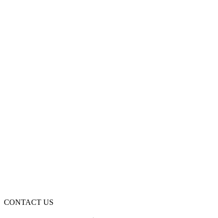
【2025年最新】中小企業向けDX推進補助金5選｜
申請条件と採択のコツを解説
2026年6月15日
補助金・助成金
IT導入補助金でSNS運用代行費を半額以下にする
方法【2025年最新・申請手順付き】
2025年6月5日
CONTACT US